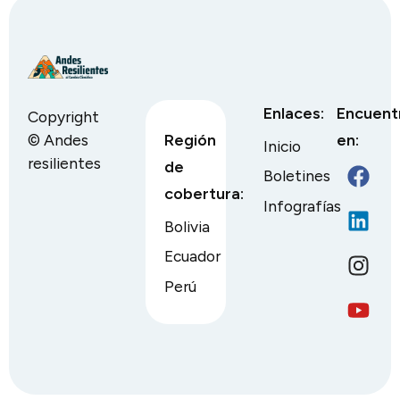
Enlaces:
Encuent
Copyright
© Andes
Región
en:
Inicio
resilientes
de
Boletines
cobertura:
Infografías
Bolivia
Ecuador
Perú