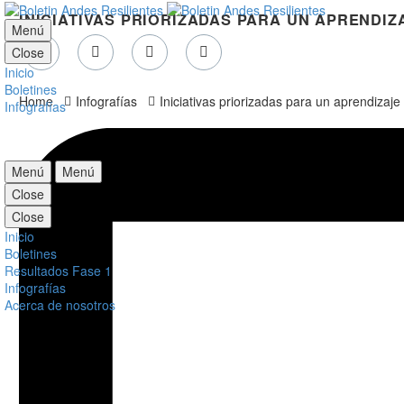
INICIATIVAS PRIORIZADAS PARA UN APRENDI
Menú
Close
Inicio
Boletines
Home
Infografías
Iniciativas priorizadas para un aprendizaj
Infografías
Menú
Menú
Close
Close
Inicio
Boletines
Resultados Fase 1
Infografías
Acerca de nosotros