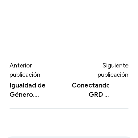
Anterior
Siguiente
publicación
publicación
Igualdad de
Conectando
Género,
GRD Y
Hacia una
ACC:
Resiliencia
Prácticas
Climática
Resilientes
Inclusiva en
para la