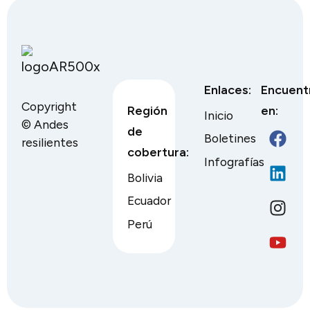
Los Andes
Agricultura
Familiar
Enlaces:
Encuent
Copyright
Región
en:
Inicio
© Andes
de
Boletines
resilientes
cobertura:
Infografías
Bolivia
Ecuador
Perú